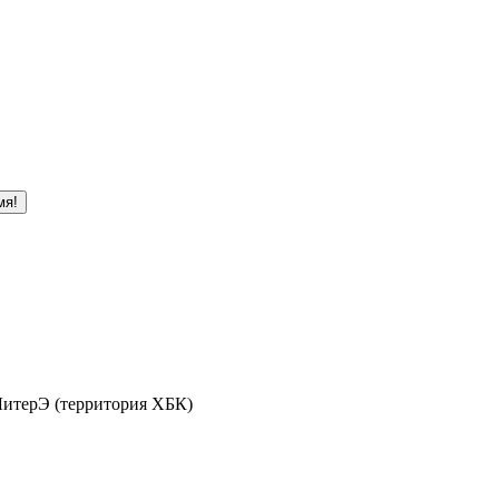
мя!
 ЛитерЭ (территория ХБК)