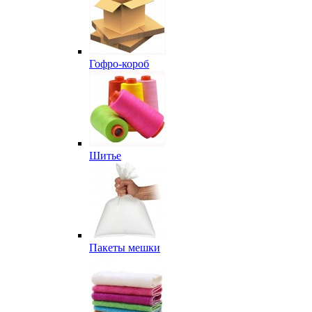
Гофро-короб
Шитье
Пакеты мешки