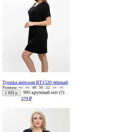
Туника женская ВТ1520 чёрный
Размеры:
44
|
46
|
48
|
50
|
52
|
54
|
56
995 крупный опт
(?)
1 033 р.
379 ₽