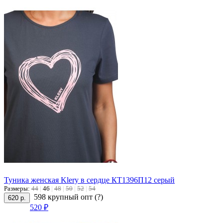
Туника женская Klery в сердце КТ1396П12 серый
Размеры:
44
|
46
|
48
|
50
|
52
|
54
598 крупный опт
(?)
620 р.
520 ₽