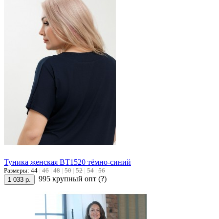
Туника женская ВТ1520 тёмно-синий
Размеры:
44
|
46
|
48
|
50
|
52
|
54
|
56
995 крупный опт
(?)
1 033 р.