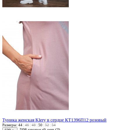
Туника женская Klery в сердце КТ1396П12 розовый
Размеры:
44
|
46
|
48
|
50
|
52
|
54
598 крупный опт
(?)