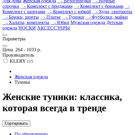
Для дома
Женская одежда
- Велосипедки
- Ночные
сорочки
- Комплект с бриджами
- Комплект с брюками
-
Комплект с шортами
- Комплект с юбкой
- Худи, свитшоты
- Брюки, шорты
- Платье
- Туники
- Футболки, майки
- Халаты, комплекты
- Юбки
Мужская одежда
Детская
одежда
НОСКИ
АКСЕССУАРЫ
Параметры
Цена
264
-
1033
р.
Производитель
KLERY
115
Женская одежда
Туники
Женские туники: классика,
которая всегда в тренде
Сортировать
По обновлению