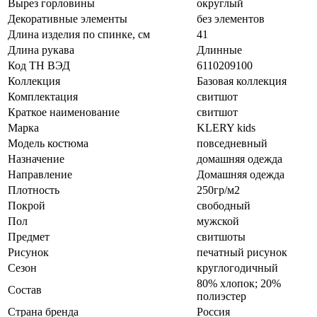
Вырез горловины
округлый
Декоративные элементы
без элементов
Длина изделия по спинке, см
41
Длина рукава
Длинные
Код ТН ВЭД
6110209100
Коллекция
Базовая коллекция
Комплектация
свитшот
Краткое наименование
свитшот
Марка
KLERY kids
Модель костюма
повседневный
Назначение
домашняя одежда
Направление
Домашняя одежда
Плотность
250гр/м2
Покрой
свободный
Пол
мужской
Предмет
свитшоты
Рисунок
печатный рисунок
Сезон
круглогодичный
80% хлопок; 20%
Состав
полиэстер
Страна бренда
Россия