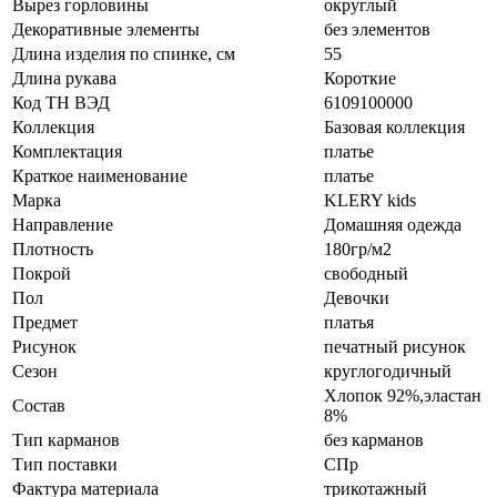
Вырез горловины
округлый
Декоративные элементы
без элементов
Длина изделия по спинке, см
55
Длина рукава
Короткие
Код ТН ВЭД
6109100000
Коллекция
Базовая коллекция
Комплектация
платье
Краткое наименование
платье
Марка
KLERY kids
Направление
Домашняя одежда
Плотность
180гр/м2
Покрой
свободный
Пол
Девочки
Предмет
платья
Рисунок
печатный рисунок
Сезон
круглогодичный
Хлопок 92%,эластан
Состав
8%
Тип карманов
без карманов
Тип поставки
СПр
Фактура материала
трикотажный