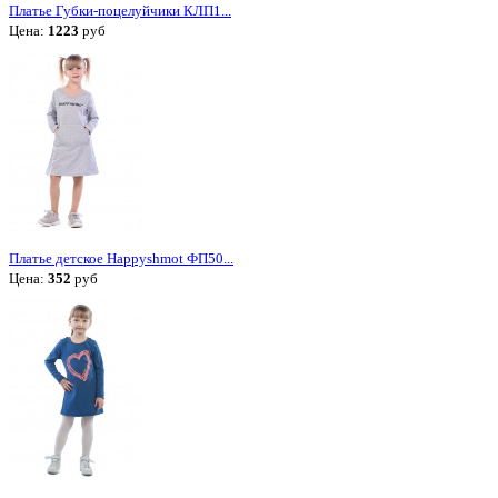
Платье Губки-поцелуйчики КЛП1...
Цена:
1223
руб
Платье детское Happyshmot ФП50...
Цена:
352
руб