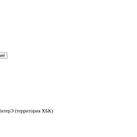
мя!
 ЛитерЭ (территория ХБК)