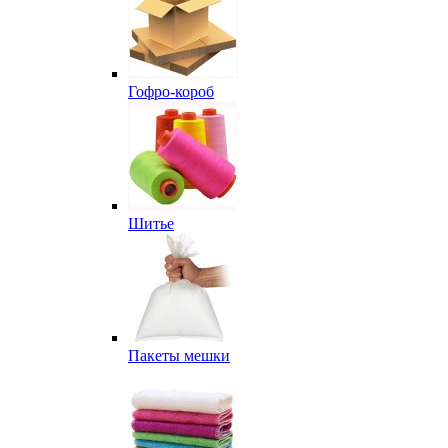
Гофро-короб
Шитье
Пакеты мешки