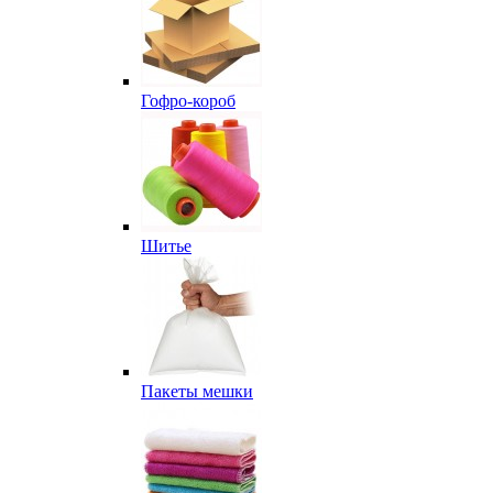
Гофро-короб
Шитье
Пакеты мешки