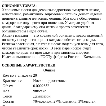
ОПИСАНИЕ ТОВАРА:
Хлопковые носки для девочек-подростков смотрятся нежно,
женственно, романтично. Бирюзовый оттенок делает изделие
привлекательным для юных модниц. Мягкость обеспечивает
комфортные ощущения при ношении. У модели удобная
длина, благодаря чему она легко и просто сочетается с
большинством видов обуви.
Акцент изделия — это кружевной орнамент, представленный
по всему носку – его оценит каждая любительница моды.
Резинка эластичная, а пятка и носок модели усилены для того,
чтобы увеличить срок носки. В этой паре носков будет
комфортно дома, на прогулке и при занятиях спортом.
Изделие выполнено по ГОСТу, фабрика России г. Камышин.
ОСНОВНЫЕ ХАРАКТЕРИСТИКИ:
Общие
Кол-во в упаковке
20
Краткое н-е
Носки подростковые
Объем
0.0002652
Пол
унисекс
Сезон
Демисезон
Состав
70%хлопок; 27%полиамид; 3%эластан