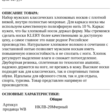
ОПИСАНИЕ ТОВАРА:
Набор мужских классических хлопоковых носков с плотной
вязкой, внутри полностью мохровые. Для каркаса носка мы
используем качественную полиэфирную нить 10 %. Каркас
нужен, что бы хлопковый носок держал форму. Мы стремимся
сделать носки KLERY более качественными за доступную
цену, а самое главное это наше родное Российское
производство. Натуральное хлопковое волокно в сочетании с
эластановой нитью позволяет мужским носкам иметь
повышенную износостойкость и не сползать с ноги. Хлопок
регулирует выделение влаги и снижает потоотделение.
Двубортная резинка, сплетенная по технологии anatomic,
надежно держится на ноге, не врезаясь в кожу. Высокие носки
подходят как для классических, так и спортивных типов
обуви. Идеальны для офсиного стиля, так и для отдыха,
спорта, туризма. Товар представлен напрямую от
производителя.
ОСНОВНЫЕ ХАРАКТЕРИСТИКИ:
Общие
Артикул
НКЛВ-29Мчерный
продавца WB