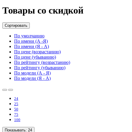
Товары со скидкой
Сортировать
По умолчанию
По имени (А -Я)
По имени (Я - А)
По цене (возрастанию)
По цене (убыванию)
По рейтингу (возрастанию)
По рейтингу (убыванию)
По модели (А - Я)
По модели (Я - А)
24
25
50
75
100
Показывать:
24