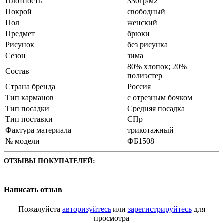
Плотность
330гр/м2
Покрой
свободный
Пол
женский
Предмет
брюки
Рисунок
без рисунка
Сезон
зима
80% хлопок; 20%
Состав
полиэстер
Страна бренда
Россия
Тип карманов
с отрезным бочком
Тип посадки
Средняя посадка
Тип поставки
СПр
Фактура материала
трикотажный
№ модели
ФБ1508
ОТЗЫВЫ ПОКУПАТЕЛЕЙ:
Написать отзыв
Пожалуйста
авторизуйтесь
или
зарегистрируйтесь
для
просмотра