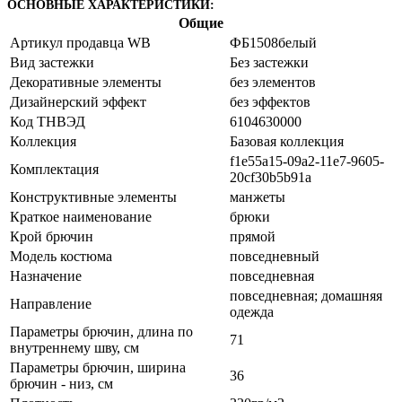
ОСНОВНЫЕ ХАРАКТЕРИСТИКИ:
Общие
Артикул продавца WB
ФБ1508белый
Вид застежки
Без застежки
Декоративные элементы
без элементов
Дизайнерский эффект
без эффектов
Код ТНВЭД
6104630000
Коллекция
Базовая коллекция
f1e55a15-09a2-11e7-9605-
Комплектация
20cf30b5b91a
Конструктивные элементы
манжеты
Краткое наименование
брюки
Крой брючин
прямой
Модель костюма
повседневный
Назначение
повседневная
повседневная; домашняя
Направление
одежда
Параметры брючин, длина по
71
внутреннему шву, см
Параметры брючин, ширина
36
брючин - низ, см