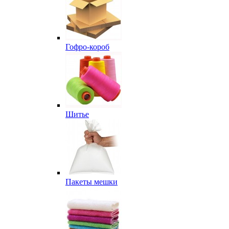
Гофро-короб
Шитье
Пакеты мешки