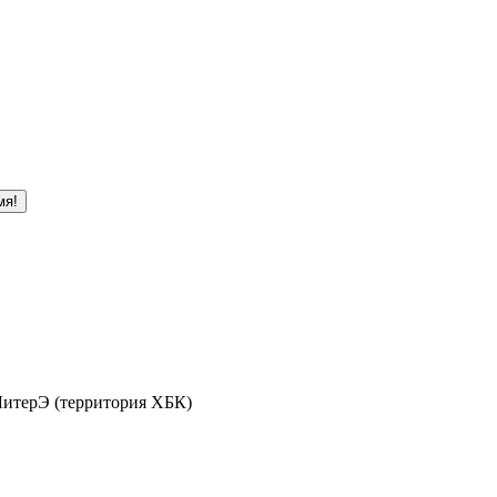
мя!
 ЛитерЭ (территория ХБК)