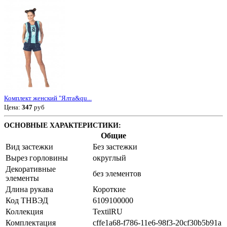
Комплект женский "Ялта&qu...
Цена:
347
руб
ОСНОВНЫЕ ХАРАКТЕРИСТИКИ:
Общие
Вид застежки
Без застежки
Вырез горловины
округлый
Декоративные
без элементов
элементы
Длина рукава
Короткие
Код ТНВЭД
6109100000
Коллекция
TextilRU
Комплектация
cffe1a68-f786-11e6-98f3-20cf30b5b91a