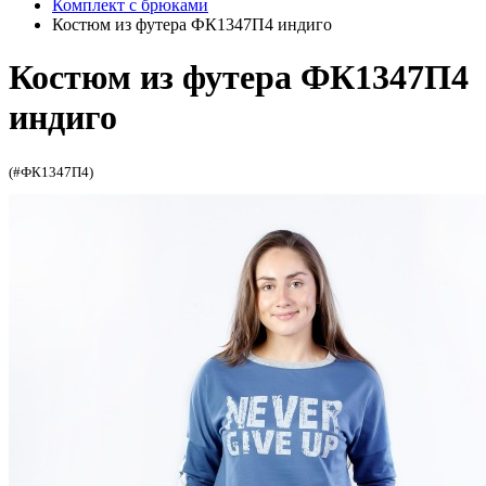
Комплект с брюками
Костюм из футера ФК1347П4 индиго
Костюм из футера ФК1347П4
индиго
(#ФК1347П4)