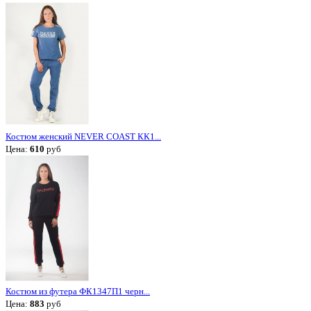
Костюм женский NEVER COAST КК1...
Цена:
610
руб
Костюм из футера ФК1347П1 черн...
Цена:
883
руб