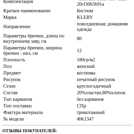
Комплектация
20cf30b5b91a
Краткое наименование
Костюм
Марка
KLERY
повседневная; домашняя
Направление
одежда
Параметры брючин, длина по
80
внутреннему шву, см
Параметры брючин, ширина
12
брючин - низ, см
Плотность
180гр/м2
Пол
женский
Предмет
костюмы
Рисунок
печатный рисунок
Сезон
круглогодичный
Состав
20%эластан,80%хлопок
Тип карманов
без карманов
Тип поставки
СПр
Фактура материала
трикотажный
№ модели
ФК1347
ОТЗЫВЫ ПОКУПАТЕЛЕЙ: