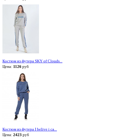
Костюм из футера SKY of Clouds...
Цена:
1126
руб
Костюм из футера I belive i ca...
Цена:
2423
руб