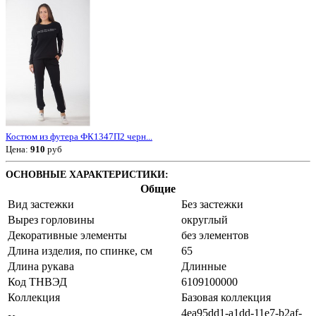
Костюм из футера ФК1347П2 черн...
Цена:
910
руб
ОСНОВНЫЕ ХАРАКТЕРИСТИКИ:
Общие
Вид застежки
Без застежки
Вырез горловины
округлый
Декоративные элементы
без элементов
Длина изделия, по спинке, см
65
Длина рукава
Длинные
Код ТНВЭД
6109100000
Коллекция
Базовая коллекция
4ea95dd1-a1dd-11e7-b2af-