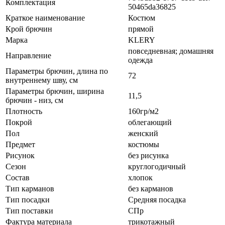
Комплектация
50465da36825
Краткое наименование
Костюм
Крой брючин
прямой
Марка
KLERY
повседневная; домашняя
Направление
одежда
Параметры брючин, длина по
72
внутреннему шву, см
Параметры брючин, ширина
11,5
брючин - низ, см
Плотность
160гр/м2
Покрой
облегающий
Пол
женский
Предмет
костюмы
Рисунок
без рисунка
Сезон
круглогодичный
Состав
хлопок
Тип карманов
без карманов
Тип посадки
Средняя посадка
Тип поставки
СПр
Фактура материала
трикотажный