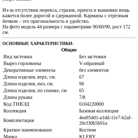
Из-за отсутствия люрекса, стразов, принта и вышивки вещь
кажется более дорогой и сдержанной. Карманы с отрезным
бочком – это оригинальность и удобство.
На фото модель 44 размера с параметрами 90/60/90, рост 172
см.
ОСНОВНЫЕ ХАРАКТЕРИСТИКИ:
Общие
Вид застежки
Без застежки
Вырез горловины
V-образный
Декоративные элементы
без элементов
Длина изделия, верх, см.
67
Длина изделия, низ, см.
96
Длина изделия, по спинке, см
65
Длина рукава
7/8
Код ТНВЭД
6104220000
Коллекция
Базовая коллекция
4ea95dd1-a1dd-11e7-b2af-
Комплектация
20cf30b5b91a
Краткое наименование
Костюм
Марка
KLERY