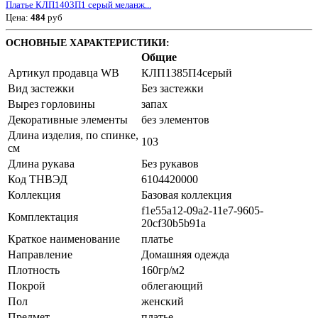
Платье КЛП1403П1 серый меланж...
Цена:
484
руб
ОСНОВНЫЕ ХАРАКТЕРИСТИКИ:
Общие
Артикул продавца WB
КЛП1385П4серый
Вид застежки
Без застежки
Вырез горловины
запах
Декоративные элементы
без элементов
Длина изделия, по спинке,
103
см
Длина рукава
Без рукавов
Код ТНВЭД
6104420000
Коллекция
Базовая коллекция
f1e55a12-09a2-11e7-9605-
Комплектация
20cf30b5b91a
Краткое наименование
платье
Направление
Домашняя одежда
Плотность
160гр/м2
Покрой
облегающий
Пол
женский
Предмет
платье