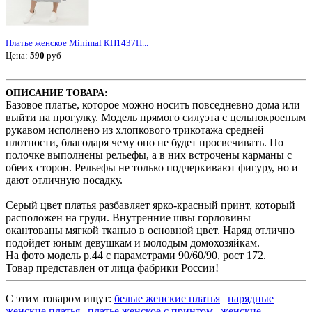
Платье женское Minimal КП1437П...
Цена:
590
руб
ОПИСАНИЕ ТОВАРА:
Базовое платье, которое можно носить повседневно дома или
выйти на прогулку. Модель прямого силуэта с цельнокроеным
рукавом исполнено из хлопкового трикотажа средней
плотности, благодаря чему оно не будет просвечивать. По
полочке выполнены рельефы, а в них встрочены карманы с
обеих сторон. Рельефы не только подчеркивают фигуру, но и
дают отличную посадку.
Серый цвет платья разбавляет ярко-красный принт, который
расположен на груди. Внутренние швы горловины
окантованы мягкой тканью в основной цвет. Наряд отлично
подойдет юным девушкам и молодым домохозяйкам.
На фото модель р.44 с параметрами 90/60/90, рост 172.
Товар представлен от лица фабрики России!
С этим товаром ищут:
белые женские платья
|
нарядные
женские платья
|
платье женское с принтом
|
женские