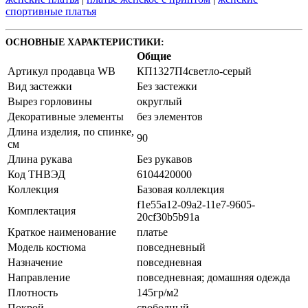
спортивные платья
ОСНОВНЫЕ ХАРАКТЕРИСТИКИ:
Общие
Артикул продавца WB
КП1327П4светло-серый
Вид застежки
Без застежки
Вырез горловины
округлый
Декоративные элементы
без элементов
Длина изделия, по спинке,
90
см
Длина рукава
Без рукавов
Код ТНВЭД
6104420000
Коллекция
Базовая коллекция
f1e55a12-09a2-11e7-9605-
Комплектация
20cf30b5b91a
Краткое наименование
платье
Модель костюма
повседневный
Назначение
повседневная
Направление
повседневная; домашняя одежда
Плотность
145гр/м2
Покрой
свободный