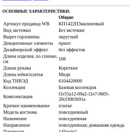
ОСНОВНЫЕ ХАРАКТЕРИСТИКИ:
Общие
Артикул продавца WB
КП1422П3малиновый
Вид застежки
Без застежки
Вырез горловины
округлый
Декоративные элементы
принт
Дизайнерский эффект
без эффектов
Длина изделия, по спинке,
108
см
Длина рукава
Короткие
Длина юбки\платья
Миди
Код ТНВЭД
6104420000
Коллекция
Базовая коллекция
f1e55a12-09a2-11e7-9605-
Комплектация
20cf30b5b91a
Краткое наименование
платье
Модель костюма
повседневный
Назначение
повседневная
Направление
повседневная; домашняя одежда
Плотность
145гр/м2