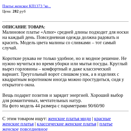
Платье женское КП1373 "ко...
Цена:
282
руб
ОПИСАНИЕ ТОВАРА:
Малиновое платье «Amor» средней длины подходит для носки
на каждый день. Повседневная одежда должна радовать и
красить. Модель цвета малины со сливками – тот самый
случай.
Короткие рукава не только удобное, но и модное решение. Не
нужно мучиться во время уборки или мытья посуды. Круглый
вырез горловины – комфортный и даже классический
вариант. Треугольный ворот слишком узок, а в изделиях с
квадратным воротником иногда можно простудиться, сидя у
открытого окна.
Вещь подарит позитив и зарядит энергией. Хороший выбор
для романтичных, мечтательных натур.
На фото модель 44 размера с параметрами 90/60/90
С этим товаром ищут:
женские платья миди
|
красные
женские платья
|
классические женские платья
|
платье
женское повседневное