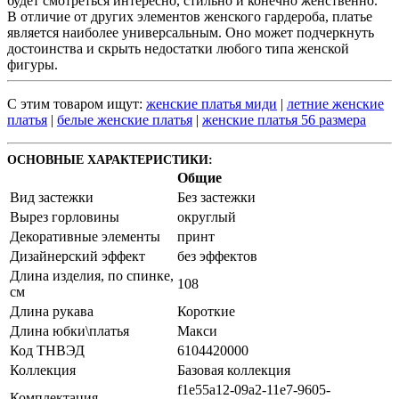
будет смотреться интересно, стильно и конечно женственно.
В отличие от других элементов женского гардероба, платье
является наиболее универсальным. Оно может подчеркнуть
достоинства и скрыть недостатки любого типа женской
фигуры.
С этим товаром ищут:
женские платья миди
|
летние женские
платья
|
белые женские платья
|
женские платья 56 размера
ОСНОВНЫЕ ХАРАКТЕРИСТИКИ:
Общие
Вид застежки
Без застежки
Вырез горловины
округлый
Декоративные элементы
принт
Дизайнерский эффект
без эффектов
Длина изделия, по спинке,
108
см
Длина рукава
Короткие
Длина юбки\платья
Макси
Код ТНВЭД
6104420000
Коллекция
Базовая коллекция
f1e55a12-09a2-11e7-9605-
Комплектация