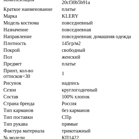
20cf30b5b91a
Краткое наименование
платье
Марка
KLERY
Модель костюма
повседневный
Назначение
повседневная
Направление
повседневная; домашняя одежда
Плотность
145гр/м2
Покрой
свободный
Пол
женский
Предмет
платье
Принт, кол-во
1
оттисков<30
Рисунок
надпись
Сезон
круглогодичный
Состав
100% хлопок
Страна бренда
Россия
Тип карманов
без карманов
Тип поставки
СПр
Тип рукава
прямые
Фактура материала
трикотажный
№ модели
КП1422