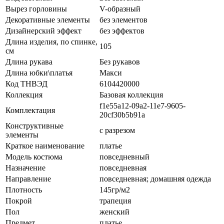
Вырез горловины
V-образный
Декоративные элементы
без элементов
Дизайнерский эффект
без эффектов
Длина изделия, по спинке,
105
см
Длина рукава
Без рукавов
Длина юбки\платья
Макси
Код ТНВЭД
6104420000
Коллекция
Базовая коллекция
f1e55a12-09a2-11e7-9605-
Комплектация
20cf30b5b91a
Конструктивные
с разрезом
элементы
Краткое наименование
платье
Модель костюма
повседневный
Назначение
повседневная
Направление
повседневная; домашняя одежда
Плотность
145гр/м2
Покрой
трапеция
Пол
женский
Предмет
платье