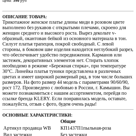
Цена:
590
руб
ОПИСАНИЕ ТОВАРА:
Трикотажное женское платье длины миди в розовом цвете
выполнено без рукавов с открытыми плечами, скроено для
женщин среднего и высокого роста. Вырез декольте v-
образный, окантован бейкой из основного материала в тон.
Силуэт платья трапеция, покрой свободный. С левой
стороны, в боковом шве изделия находится неглубокий разрез,
что обеспечивает удобство передвижения. Карманов или
застежек, декоративных элементов нет. Стирать хлопок
необходимо в режиме «Бережная стирка», при температуре
30°C. Линейка платья туники представлена в различных
цветах и имеет широкий размерный ряд, в том числе больших
размеров. На фото размер 44 модель с параметрами 90/60/90,
рост 172. Произведено с любовью в России, г. Камышин. Вы
можете познакомиться с нашим ассортиментом, перейдя по
ссылке бренда KLERY. Если понравилась модель, оставьте,
пожалуйста, отзыв с фото, будем очень рады!
ОСНОВНЫЕ ХАРАКТЕРИСТИКИ:
Общие
Артикул продавца WB
КП1437П1пыльная-роза
Вид застежки
Без застежки