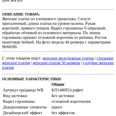
Цена:
851
руб
ОПИСАНИЕ ТОВАРА:
Женское платье из хлопкового трикотажа. Силуэт
приталенный, длина платья на уровне колена. Рукав
короткий, прямого покроя. Вырез горловины V-образный,
обработан обтачкой из основного материала. По линии
горловины пришит отложной воротник из рибаны. Росток
окантован бейкой. На фото модель 44 размера с параметрами
90/60/90.
С этим товаром ищут:
женские молодежные платья
|
стильные
женские платья
|
женские платья 50 размера
|
голубые женские
платья
ОСНОВНЫЕ ХАРАКТЕРИСТИКИ:
Общие
Артикул продавца WB
КП1480П1графит
Вид застежки
Без застежки
Вырез горловины
отложной воротничек
Декоративные элементы
принт
Дизайнерский эффект
без эффектов