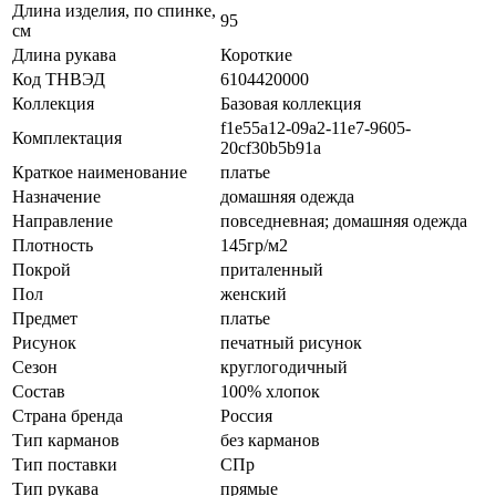
Длина изделия, по спинке,
95
см
Длина рукава
Короткие
Код ТНВЭД
6104420000
Коллекция
Базовая коллекция
f1e55a12-09a2-11e7-9605-
Комплектация
20cf30b5b91a
Краткое наименование
платье
Назначение
домашняя одежда
Направление
повседневная; домашняя одежда
Плотность
145гр/м2
Покрой
приталенный
Пол
женский
Предмет
платье
Рисунок
печатный рисунок
Сезон
круглогодичный
Состав
100% хлопок
Страна бренда
Россия
Тип карманов
без карманов
Тип поставки
СПр
Тип рукава
прямые