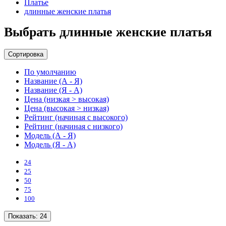
Платье
длинные женские платья
Выбрать длинные женские платья
Сортировка
По умолчанию
Название (А - Я)
Название (Я - А)
Цена (низкая > высокая)
Цена (высокая > низкая)
Рейтинг (начиная с высокого)
Рейтинг (начиная с низкого)
Модель (А - Я)
Модель (Я - А)
24
25
50
75
100
Показать:
24