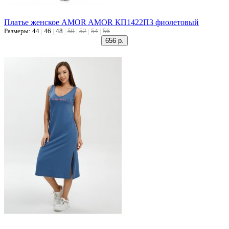
Платье женское AMOR AMOR КП1422П3 фиолетовый
Размеры:
44
|
46
|
48
|
50
|
52
|
54
|
56
656 р.