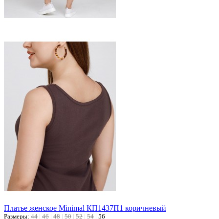
Платье женское Minimal КП1437П1 коричневый
Размеры:
44
|
46
|
48
|
50
|
52
|
54
|
56