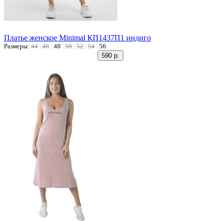
Платье женское Minimal КП1437П1 индиго
Размеры:
44
|
46
|
48
|
50
|
52
|
54
|
56
590 р.