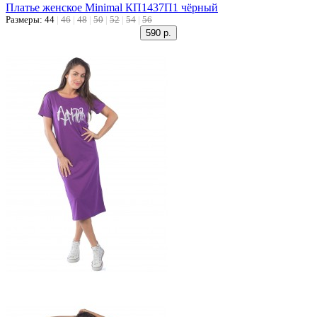
Платье женское Minimal КП1437П1 чёрный
Размеры:
44
|
46
|
48
|
50
|
52
|
54
|
56
590 р.