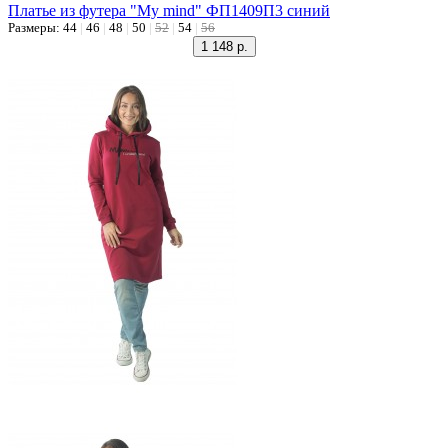
Платье из футера "My mind" ФП1409П3 синий
Размеры:
44
|
46
|
48
|
50
|
52
|
54
|
56
1 148 р.