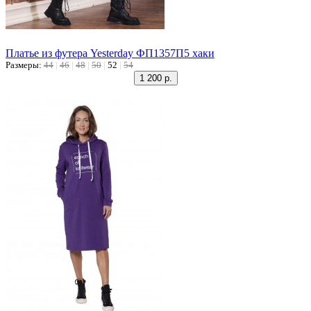
Платье из футера Yesterday ФП1357П5 хаки
Размеры:
44
|
46
|
48
|
50
|
52
|
54
1 200 р.