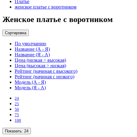
Платье
женское платье с воротником
Женское платье с воротником
Сортировка
По умолчанию
Название (А - Я)
Название (Я - А)
Цена (низкая > высокая)
Цена (высокая > низкая)
Рейтинг (начиная с высокого)
Рейтинг (начиная с низкого)
Модель (А - Я)
Модель (Я - А)
24
25
50
75
100
Показать:
24