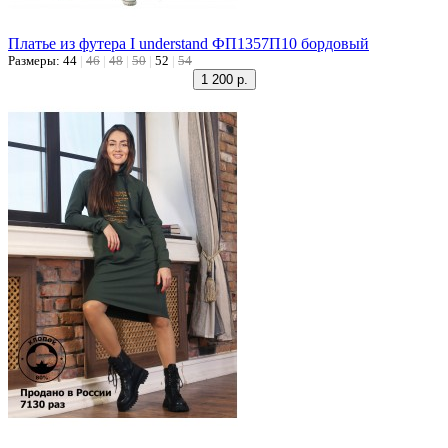
Платье из футера I understand ФП1357П10 бордовый
Размеры:
44
|
46
|
48
|
50
|
52
|
54
1 200 р.