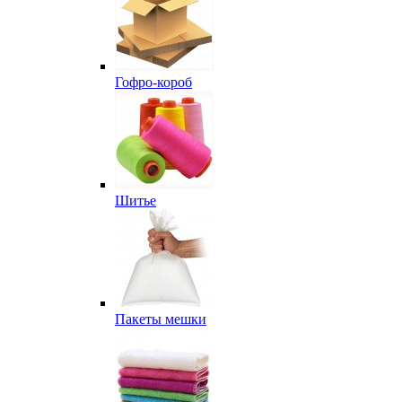
Гофро-короб
Шитье
Пакеты мешки