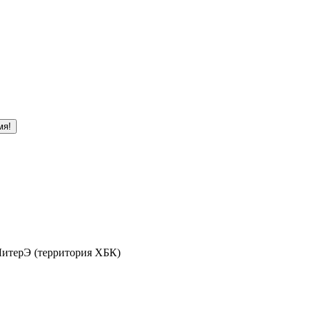
мя!
 ЛитерЭ (территория ХБК)