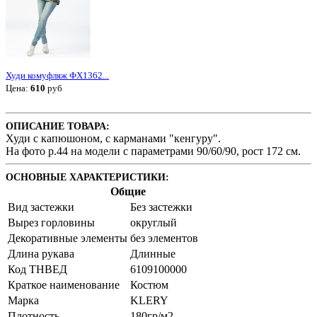
Худи комуфляж ФХ1362...
Цена:
610
руб
ОПИСАНИЕ ТОВАРА:
Худи с капюшоном, с карманами "кенгуру".
На фото р.44 на модели с параметрами 90/60/90, рост 172 см.
ОСНОВНЫЕ ХАРАКТЕРИСТИКИ:
Общие
Вид застежки
Без застежки
Вырез горловины
округлый
Декоративные элементы
без элементов
Длина рукава
Длинные
Код ТНВЕД
6109100000
Краткое наименование
Костюм
Марка
KLERY
Плотность
180гр/м2