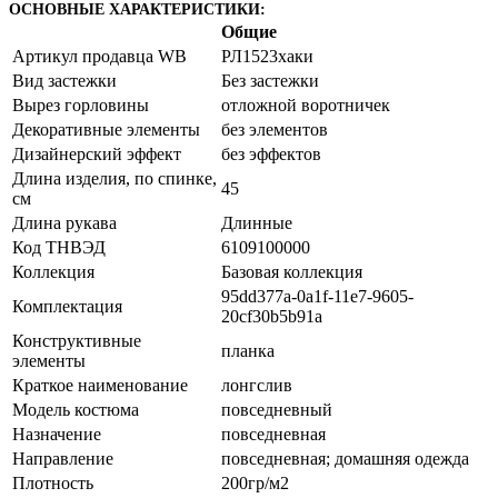
ОСНОВНЫЕ ХАРАКТЕРИСТИКИ:
Общие
Артикул продавца WB
РЛ1523хаки
Вид застежки
Без застежки
Вырез горловины
отложной воротничек
Декоративные элементы
без элементов
Дизайнерский эффект
без эффектов
Длина изделия, по спинке,
45
см
Длина рукава
Длинные
Код ТНВЭД
6109100000
Коллекция
Базовая коллекция
95dd377a-0a1f-11e7-9605-
Комплектация
20cf30b5b91a
Конструктивные
планка
элементы
Краткое наименование
лонгслив
Модель костюма
повседневный
Назначение
повседневная
Направление
повседневная; домашняя одежда
Плотность
200гр/м2