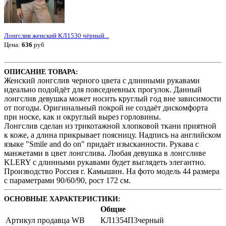
Лонгслив женский КЛ1530 чёрный...
Цена:
636
руб
ОПИСАНИЕ ТОВАРА:
Женский лонгслив черного цвета с длинными рукавами
идеально подойдёт для повседневных прогулок. Данный
лонгслив девушка может носить круглый год вне зависимости
от погоды. Оригинальный покрой не создаёт дискомфорта
при носке, как и округлый вырез горловины.
Лонгслив сделан из трикотажной хлопковой ткани приятной
к коже, а длина прикрывает поясницу. Надпись на английском
языке "Smile and do on" придаёт изысканности. Рукава с
манжетами в цвет лонгслива. Любая девушка в лонгсливе
KLERY с длинными рукавами будет выглядеть элегантно.
Производство Россия г. Камышин. На фото модель 44 размера
с параметрами 90/60/90, рост 172 см.
ОСНОВНЫЕ ХАРАКТЕРИСТИКИ:
Общие
Артикул продавца WB
КЛ1354П3черный