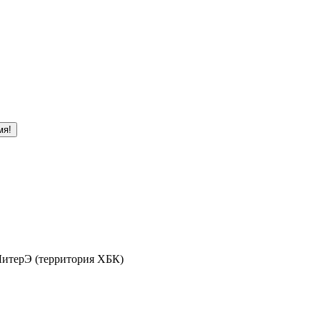
мя!
 ЛитерЭ (территория ХБК)