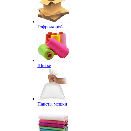
Гофро-короб
Шитье
Пакеты мешки