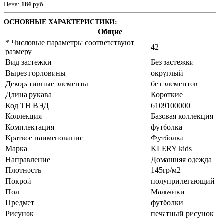
Цена:
184
руб
ОСНОВНЫЕ ХАРАКТЕРИСТИКИ:
Общие
* Числовые параметры соответствуют
42
размеру
Вид застежки
Без застежки
Вырез горловины
округлый
Декоративные элементы
без элементов
Длина рукава
Короткие
Код ТН ВЭД
6109100000
Коллекция
Базовая коллекция
Комплектация
футболка
Краткое наименование
Футболка
Марка
KLERY kids
Направление
Домашняя одежда
Плотность
145гр/м2
Покрой
полуприлегающий
Пол
Мальчики
Предмет
футболки
Рисунок
печатный рисунок