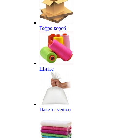
Гофро-короб
Шитье
Пакеты мешки