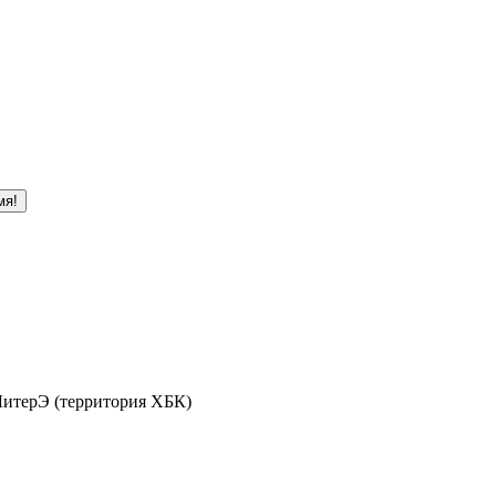
мя!
 ЛитерЭ (территория ХБК)