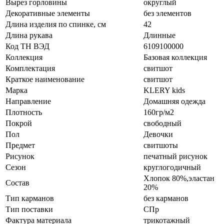
Вырез горловины
округлый
Декоративные элементы
без элементов
Длина изделия по спинке, см
42
Длина рукава
Длинные
Код ТН ВЭД
6109100000
Коллекция
Базовая коллекция
Комплектация
свитшот
Краткое наименование
свитшот
Марка
KLERY kids
Направление
Домашняя одежда
Плотность
160гр/м2
Покрой
свободный
Пол
Девочки
Предмет
свитшоты
Рисунок
печатный рисунок
Сезон
круглогодичный
Хлопок 80%,эластан
Состав
20%
Тип карманов
без карманов
Тип поставки
СПр
Фактура материала
трикотажный