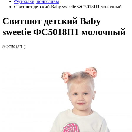
Футболки, лонгсливы
Свитшот детский Bаby sweetie ФС5018П1 молочный
Свитшот детский Bаby
sweetie ФС5018П1 молочный
(#ФС5018П1)