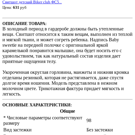
Свитшот детский Biker club ФС5...
Цена:
631
руб
ОПИСАНИЕ ТОВАРА:
В холодный период в гардеробе должны быть утепленные
вещи. Свитшот относится к таким вещам, выполнен из теплой
и мягкой ткани, и может согреть ребенка. Надпись Bаby
sweetie на передней полочке с оригинальной яркой
карамелькой понравится малышке, она будет носить его с
удовольствием, так как натуральный состав изделия дает
приятные ощущения телу.
Укороченная округлая горловина, манжеты и нижняя кромка
отделаны резинкой, которая не растягивается, даже спустя
долгое время ношения. Модель представлена в нежном
молочном цвете. Трикотажная фактура придает мягкость и
легкость.
ОСНОВНЫЕ ХАРАКТЕРИСТИКИ:
Общие
* Числовые параметры соответствуют
98
размеру
Вид застежки
Без застежки