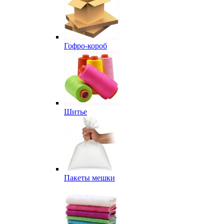
Гофро-короб
Шитье
Пакеты мешки