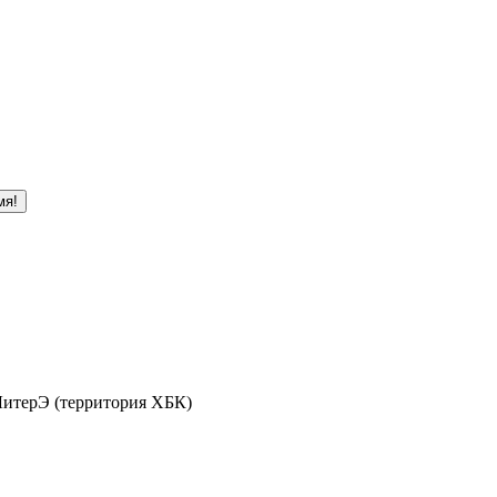
мя!
 ЛитерЭ (территория ХБК)