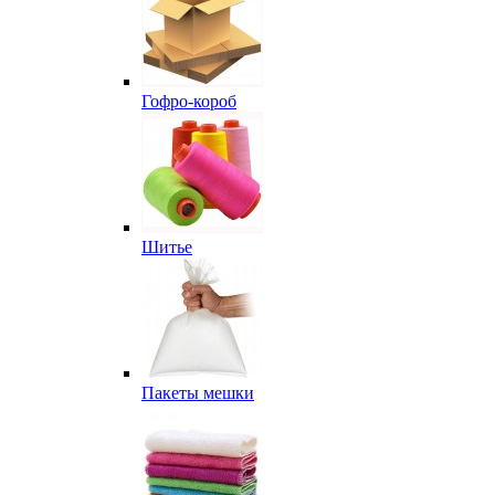
Гофро-короб
Шитье
Пакеты мешки