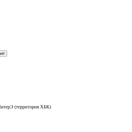
мя!
 ЛитерЭ (территория ХБК)