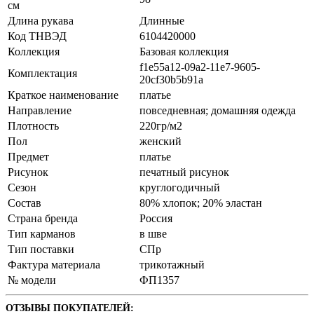
см
Длина рукава
Длинные
Код ТНВЭД
6104420000
Коллекция
Базовая коллекция
f1e55a12-09a2-11e7-9605-
Комплектация
20cf30b5b91a
Краткое наименование
платье
Направление
повседневная; домашняя одежда
Плотность
220гр/м2
Пол
женский
Предмет
платье
Рисунок
печатный рисунок
Сезон
круглогодичный
Состав
80% хлопок; 20% эластан
Страна бренда
Россия
Тип карманов
в шве
Тип поставки
СПр
Фактура материала
трикотажный
№ модели
ФП1357
ОТЗЫВЫ ПОКУПАТЕЛЕЙ: