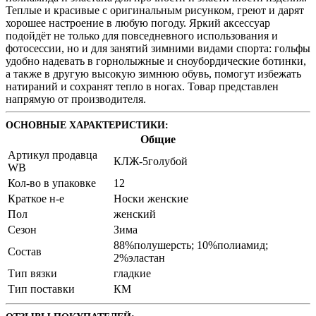
Теплые и красивые с оригинальным рисунком, греют и дарят
хорошее настроение в любую погоду. Яркий аксессуар
подойдёт не только для повседневного использования и
фотосессии, но и для занятий зимними видами спорта: гольфы
удобно надевать в горнолыжные и сноубордические ботинки,
а также в другую высокую зимнюю обувь, помогут избежать
натираний и сохранят тепло в ногах. Товар представлен
напрямую от производителя.
ОСНОВНЫЕ ХАРАКТЕРИСТИКИ:
Общие
Артикул продавца
КЛЖ-5голубой
WB
Кол-во в упаковке
12
Краткое н-е
Носки женские
Пол
женский
Сезон
Зима
88%полушерсть; 10%полиамид;
Состав
2%эластан
Тип вязки
гладкие
Тип поставки
КМ