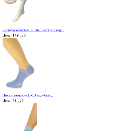
Гольфы женские КЛЖ-5 махров &q...
Цена:
149
руб
Носки женские В-13 голубой...
Цена:
48
руб