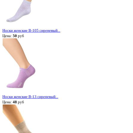
Носки женские В-105 сиреневый...
Цена:
50
руб
Носки женские В-13 сиреневый...
Цена:
48
руб