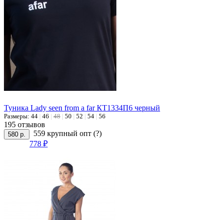
Туника Lady seen from a far КТ1334П6 черный
Размеры:
44
|
46
|
48
|
50
|
52
|
54
|
56
195 отзывов
559 крупный опт
(?)
580 р.
778 ₽