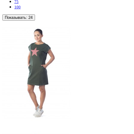
75
100
Показывать:
24