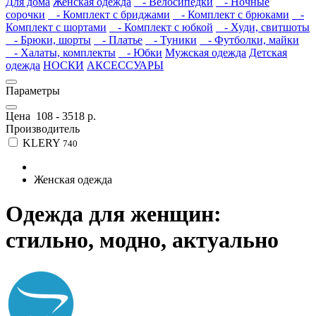
Для дома
Женская одежда
- Велосипедки
- Ночные
сорочки
- Комплект с бриджами
- Комплект с брюками
-
Комплект с шортами
- Комплект с юбкой
- Худи, свитшоты
- Брюки, шорты
- Платье
- Туники
- Футболки, майки
- Халаты, комплекты
- Юбки
Мужская одежда
Детская
одежда
НОСКИ
АКСЕССУАРЫ
Параметры
Цена
108
-
3518
р.
Производитель
KLERY
740
Женская одежда
Одежда для женщин:
стильно, модно, актуально