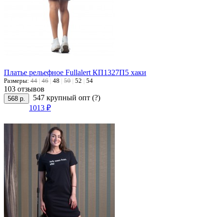
Платье рельефное Fullalert КП1327П5 хаки
Размеры:
44
|
46
|
48
|
50
|
52
|
54
103 отзывов
547 крупный опт
(?)
568 р.
1013 ₽