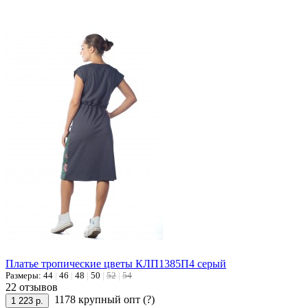
Платье тропические цветы КЛП1385П4 серый
Размеры:
44
|
46
|
48
|
50
|
52
|
54
22 отзывов
1178 крупный опт
(?)
1 223 р.