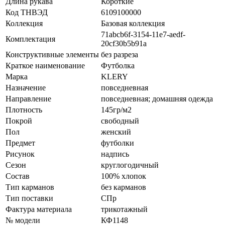
Длина рукава
Короткие
Код ТНВЭД
6109100000
Коллекция
Базовая коллекция
71abcb6f-3154-11e7-aedf-
Комплектация
20cf30b5b91a
Конструктивные элементы
без разреза
Краткое наименование
Футболка
Марка
KLERY
Назначение
повседневная
Направление
повседневная; домашняя одежда
Плотность
145гр/м2
Покрой
свободный
Пол
женский
Предмет
футболки
Рисунок
надпись
Сезон
круглогодичный
Состав
100% хлопок
Тип карманов
без карманов
Тип поставки
СПр
Фактура материала
трикотажный
№ модели
КФ1148