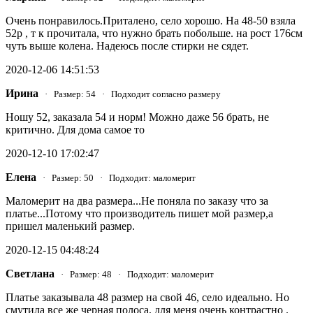
Очень понравилось.Приталено, село хорошо. На 48-50 взяла
52р , т к прочитала, что нужно брать побольше. на рост 176см
чуть выше колена. Надеюсь после стирки не сядет.
2020-12-06 14:51:53
Ирина
· Размер: 54 · Подходит согласно размеру
Ношу 52, заказала 54 и норм! Можно даже 56 брать, не
критично. Для дома самое то
2020-12-10 17:02:47
Елена
· Размер: 50 · Подходит: маломерит
Маломерит на два размера...Не поняла по заказу что за
платье...Потому что производитель пишет мой размер,а
пришел маленький размер.
2020-12-15 04:48:24
Светлана
· Размер: 48 · Подходит: маломерит
Платье заказывала 48 размер на свой 46, село идеально. Но
смутила все же черная полоса, для меня очень контрастно .