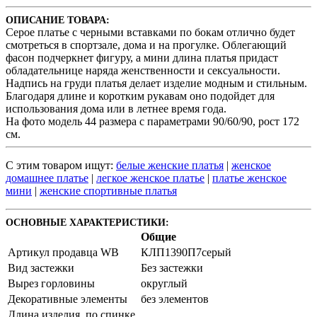
ОПИСАНИЕ ТОВАРА:
Серое платье с черными вставками по бокам отлично будет
смотреться в спортзале, дома и на прогулке. Облегающий
фасон подчеркнет фигуру, а мини длина платья придаст
обладательнице наряда женственности и сексуальности.
Надпись на груди платья делает изделие модным и стильным.
Благодаря длине и коротким рукавам оно подойдет для
использования дома или в летнее время года.
На фото модель 44 размера с параметрами 90/60/90, рост 172
см.
С этим товаром ищут:
белые женские платья
|
женское
домашнее платье
|
легкое женское платье
|
платье женское
мини
|
женские спортивные платья
ОСНОВНЫЕ ХАРАКТЕРИСТИКИ:
Общие
Артикул продавца WB
КЛП1390П7серый
Вид застежки
Без застежки
Вырез горловины
округлый
Декоративные элементы
без элементов
Длина изделия, по спинке,