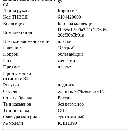
87
см
Длина рукава
Короткие
Код ТНВЭД
6104420000
Коллекция
Базовая коллекция
f1e55a12-09a2-11e7-9605-
Комплектация
20cf30b5b91a
Краткое наименование
платье
Плотность
180гр/м2
Покрой
облегающий
Пол
женский
Предмет
платье
Принт, кол-во
1
оттисков<30
Рисунок
надпись
Состав
Хлопок 92%,эластан 8%
Страна бренда
Россия
Тип карманов
без карманов
Тип поставки
СПр
Фактура материала
трикотажный
№ модели
КЛП1390