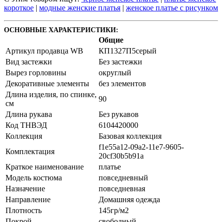
короткое
|
модные женские платья
|
женское платье с рисунком
ОСНОВНЫЕ ХАРАКТЕРИСТИКИ:
Общие
Артикул продавца WB
КП1327П5серый
Вид застежки
Без застежки
Вырез горловины
округлый
Декоративные элементы
без элементов
Длина изделия, по спинке,
90
см
Длина рукава
Без рукавов
Код ТНВЭД
6104420000
Коллекция
Базовая коллекция
f1e55a12-09a2-11e7-9605-
Комплектация
20cf30b5b91a
Краткое наименование
платье
Модель костюма
повседневный
Назначение
повседневная
Направление
Домашняя одежда
Плотность
145гр/м2
Покрой
свободный