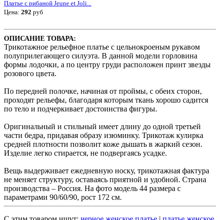
Платье с рибаной Jeune et Joli...
Цена:
292
руб
ОПИСАНИЕ ТОВАРА:
Трикотажное рельефное платье с цельнокроеным рукавом
полуприлегающего силуэта. В данной модели горловина
формы лодочки, а по центру груди расположен принт звезды
розового цвета.
По передней полочке, начиная от проймы, с обеих сторон,
проходят рельефы, благодаря которым ткань хорошо садится
по тело и подчеркивает достоинства фигуры.
Оригинальный и стильный имеет длину до одной третьей
части бедра, придавая образу изюминку. Трикотаж кулирка
средней плотности позволит коже дышать в жаркий сезон.
Изделие легко стирается, не подвергаясь усадке.
Вещь выдерживает ежедневную носку, трикотажная фактура
не меняет структуру, оставаясь приятной и удобной. Страна
производства – Россия. На фото модель 44 размера с
параметрами 90/60/90, рост 172 см.
С этим товаром ищут:
черное женское платье
|
платье женское