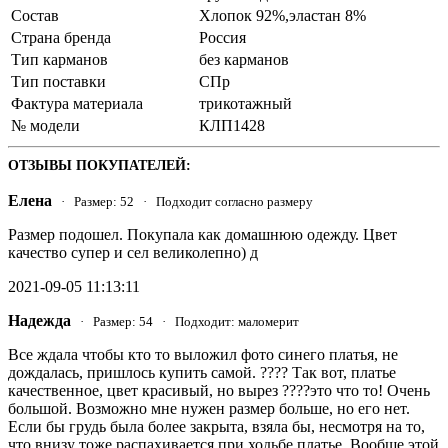
Состав
Хлопок 92%,эластан 8%
Страна бренда
Россия
Тип карманов
без карманов
Тип поставки
СПр
Фактура материала
трикотажный
№ модели
КЛП1428
ОТЗЫВЫ ПОКУПАТЕЛЕЙ:
Елена
· Размер: 52 · Подходит согласно размеру
Размер подошел. Покупала как домашнюю одежду. Цвет
качество супер и сел великолепно) д
2021-09-05 11:13:11
Надежда
· Размер: 54 · Подходит: маломерит
Все ждала чтобы кто то выложил фото синего платья, не
дождалась, пришлось купить самой. ???? Так вот, платье
качественное, цвет красивый, но вырез ????это что то! Очень
большой. Возможно мне нужен размер больше, но его нет.
Если бы грудь была более закрыта, взяла бы, несмотря на то,
что внизу тоже распахивается при ходьбе платье. Вообще этой