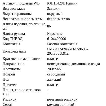
Артикул продавца WB
КЛП1428П1синий
Вид застежки
Завязки
Вырез горловины
округлый
Декоративные элементы
без элементов
Длина изделия, по спинке,
86
см
Длина рукава
Короткие
Код ТНВЭД
6104420000
Коллекция
Базовая коллекция
f1e55a12-09a2-11e7-9605-
Комплектация
20cf30b5b91a
Краткое наименование
платье
Направление
повседневная; домашняя одежда
Плотность
200гр/м2
Покрой
свободный
Пол
женский
Предмет
платье
Принт, кол-во оттисков
1
>30
Рисунок
печатный рисунок
Сезон
круглогодичный