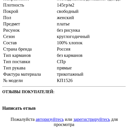
Плотность
145гр/м2
Покрой
свободный
Пол
женский
Предмет
платье
Рисунок
без рисунка
Сезон
круглогодичный
Состав
100% хлопок
Страна бренда
Россия
Тип карманов
без карманов
Тип поставки
СПр
Тип рукава
прямые
Фактура материала
трикотажный
№ модели
КП1526
ОТЗЫВЫ ПОКУПАТЕЛЕЙ:
Написать отзыв
Пожалуйста
авторизуйтесь
или
зарегистрируйтесь
для
просмотра