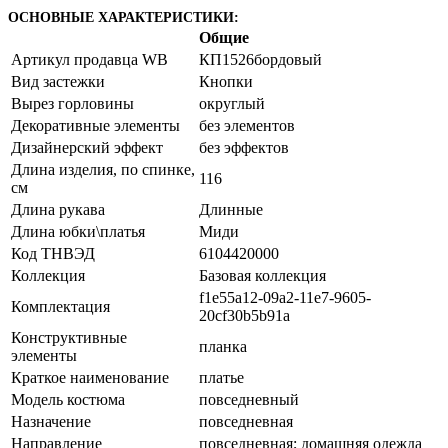
ОСНОВНЫЕ ХАРАКТЕРИСТИКИ:
Общие
Артикул продавца WB
КП1526бордовый
Вид застежки
Кнопки
Вырез горловины
округлый
Декоративные элементы
без элементов
Дизайнерский эффект
без эффектов
Длина изделия, по спинке,
116
см
Длина рукава
Длинные
Длина юбки\платья
Миди
Код ТНВЭД
6104420000
Коллекция
Базовая коллекция
f1e55a12-09a2-11e7-9605-
Комплектация
20cf30b5b91a
Конструктивные
планка
элементы
Краткое наименование
платье
Модель костюма
повседневный
Назначение
повседневная
Направление
повседневная; домашняя одежда