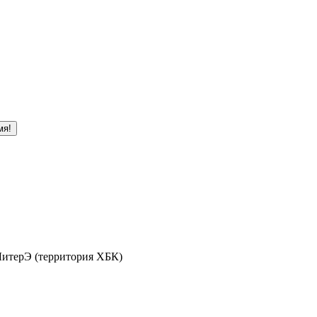
мя!
 ЛитерЭ (территория ХБК)