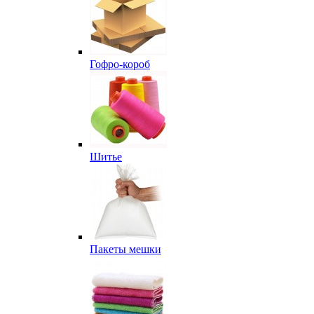
Гофро-короб
Шитье
Пакеты мешки