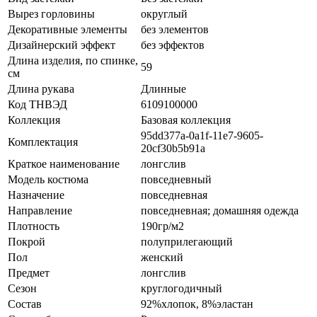
Вырез горловины
округлый
Декоративные элементы
без элементов
Дизайнерский эффект
без эффектов
Длина изделия, по спинке,
59
см
Длина рукава
Длинные
Код ТНВЭД
6109100000
Коллекция
Базовая коллекция
95dd377a-0a1f-11e7-9605-
Комплектация
20cf30b5b91a
Краткое наименование
лонгслив
Модель костюма
повседневный
Назначение
повседневная
Направление
повседневная; домашняя одежда
Плотность
190гр/м2
Покрой
полуприлегающий
Пол
женский
Предмет
лонгслив
Сезон
круглогодичный
Состав
92%хлопок, 8%эластан