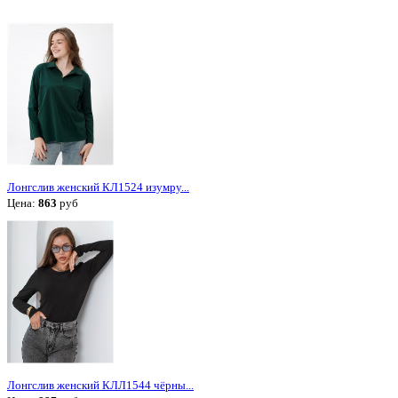
Лонгслив женский КЛ1524 изумру...
Цена:
863
руб
Лонгслив женский КЛЛ1544 чёрны...