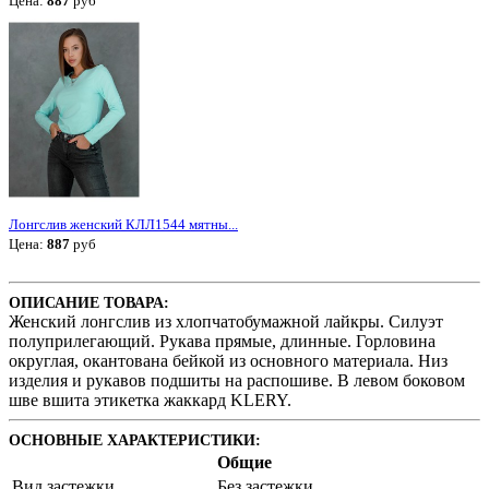
Цена:
887
руб
Лонгслив женский КЛЛ1544 мятны...
Цена:
887
руб
ОПИСАНИЕ ТОВАРА:
Женский лонгслив из хлопчатобумажной лайкры. Силуэт
полуприлегающий. Рукава прямые, длинные. Горловина
округлая, окантована бейкой из основного материала. Низ
изделия и рукавов подшиты на распошиве. В левом боковом
шве вшита этикетка жаккард KLERY.
ОСНОВНЫЕ ХАРАКТЕРИСТИКИ:
Общие
Вид застежки
Без застежки