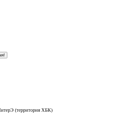
мя!
 ЛитерЭ (территория ХБК)