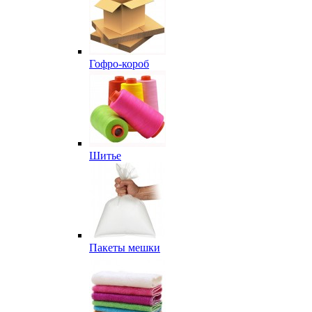
Гофро-короб
Шитье
Пакеты мешки