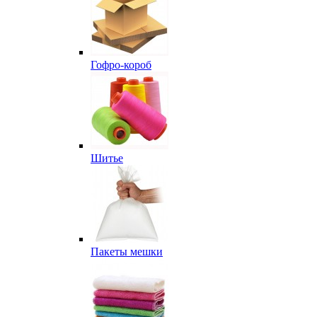
Гофро-короб
Шитье
Пакеты мешки