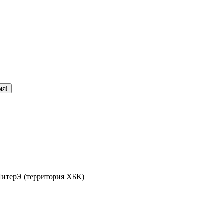
мя!
 ЛитерЭ (территория ХБК)