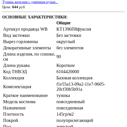
Туника женская с длинным рукав...
Цена:
644
руб
ОСНОВНЫЕ ХАРАКТЕРИСТИКИ:
Общие
Артикул продавца WB
КТ1396П8фуксия
Вид застежки
Без застежки
Вырез горловины
округлый
Декоративные элементы
без элементов
Длина изделия, по спинке,
90
см
Длина рукава
Короткие
Код ТНВЭД
6104420000
Коллекция
Базовая коллекция
f1e55a13-09a2-11e7-9605-
Комплектация
20cf30b5b91a
Краткое наименование
туника
Модель костюма
повседневный
Назначение
повседневная
Плотность
145гр/м2
Покрой
полуприлегающий
Пол
женский