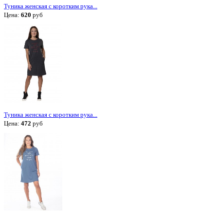
Туника женская с коротким рука...
Цена:
620
руб
Туника женская с коротким рука...
Цена:
472
руб