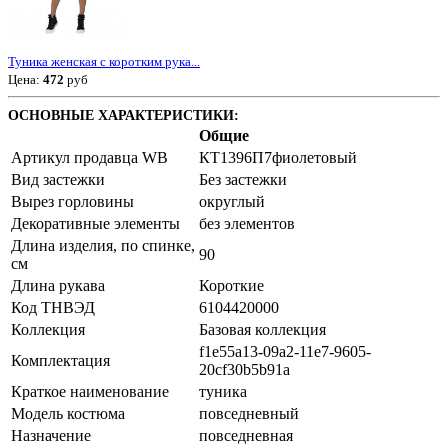
Туника женская с коротким рука...
Цена:
472
руб
ОСНОВНЫЕ ХАРАКТЕРИСТИКИ:
Общие
Артикул продавца WB
КТ1396П7фиолетовый
Вид застежки
Без застежки
Вырез горловины
округлый
Декоративные элементы
без элементов
Длина изделия, по спинке,
90
см
Длина рукава
Короткие
Код ТНВЭД
6104420000
Коллекция
Базовая коллекция
f1e55a13-09a2-11e7-9605-
Комплектация
20cf30b5b91a
Краткое наименование
туника
Модель костюма
повседневный
Назначение
повседневная