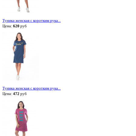
Туника женская с коротким рука...
Цена:
620
руб
Туника женская с коротким рука...
Цена:
472
руб