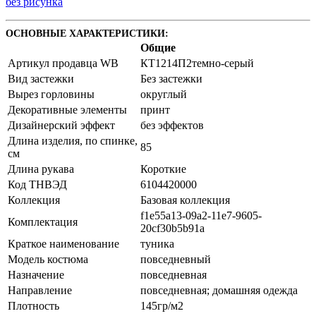
без рисунка
ОСНОВНЫЕ ХАРАКТЕРИСТИКИ:
Общие
Артикул продавца WB
КТ1214П2темно-серый
Вид застежки
Без застежки
Вырез горловины
округлый
Декоративные элементы
принт
Дизайнерский эффект
без эффектов
Длина изделия, по спинке,
85
см
Длина рукава
Короткие
Код ТНВЭД
6104420000
Коллекция
Базовая коллекция
f1e55a13-09a2-11e7-9605-
Комплектация
20cf30b5b91a
Краткое наименование
туника
Модель костюма
повседневный
Назначение
повседневная
Направление
повседневная; домашняя одежда
Плотность
145гр/м2