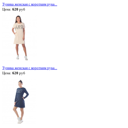
Туника женская с коротким рука...
Цена:
620
руб
Туника женская с коротким рука...
Цена:
620
руб