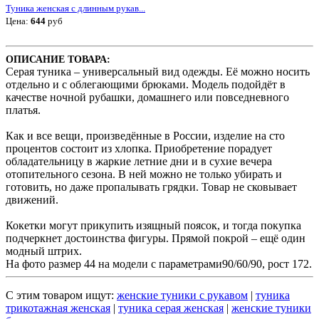
Туника женская с длинным рукав...
Цена:
644
руб
ОПИСАНИЕ ТОВАРА:
Серая туника – универсальный вид одежды. Её можно носить
отдельно и с облегающими брюками. Модель подойдёт в
качестве ночной рубашки, домашнего или повседневного
платья.
Как и все вещи, произведённые в России, изделие на сто
процентов состоит из хлопка. Приобретение порадует
обладательницу в жаркие летние дни и в сухие вечера
отопительного сезона. В ней можно не только убирать и
готовить, но даже пропалывать грядки. Товар не сковывает
движений.
Кокетки могут прикупить изящный поясок, и тогда покупка
подчеркнет достоинства фигуры. Прямой покрой – ещё один
модный штрих.
На фото размер 44 на модели с параметрами90/60/90, рост 172.
С этим товаром ищут:
женские туники с рукавом
|
туника
трикотажная женская
|
туника серая женская
|
женские туники