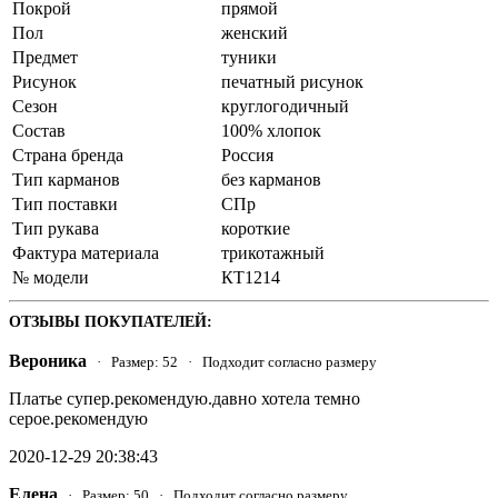
Покрой
прямой
Пол
женский
Предмет
туники
Рисунок
печатный рисунок
Сезон
круглогодичный
Состав
100% хлопок
Страна бренда
Россия
Тип карманов
без карманов
Тип поставки
СПр
Тип рукава
короткие
Фактура материала
трикотажный
№ модели
КТ1214
ОТЗЫВЫ ПОКУПАТЕЛЕЙ:
Вероника
· Размер: 52 · Подходит согласно размеру
Платье супер.рекомендую.давно хотела темно
серое.рекомендую
2020-12-29 20:38:43
Елена
· Размер: 50 · Подходит согласно размеру