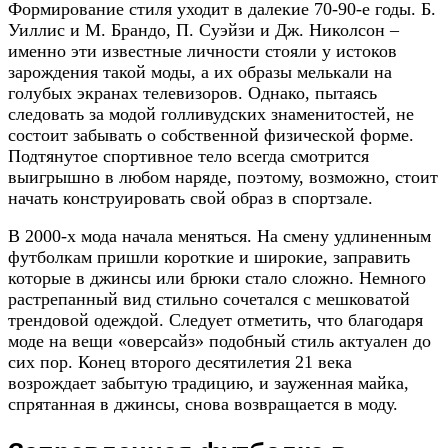
Формирование стиля уходит в далекие 70-90-е годы. Б.
Уиллис и М. Брандо, П. Суэйзи и Дж. Николсон –
именно эти известные личности стояли у истоков
зарождения такой моды, а их образы мелькали на
голубых экранах телевизоров. Однако, пытаясь
следовать за модой голливудских знаменитостей, не
состоит забывать о собственной физической форме.
Подтянутое спортивное тело всегда смотрится
выигрышно в любом наряде, поэтому, возможно, стоит
начать конструировать свой образ в спортзале.
В 2000-х мода начала меняться. На смену удлиненным
футболкам пришли короткие и широкие, заправить
которые в джинсы или брюки стало сложно. Немного
растрепанный вид стильно сочетался с мешковатой
трендовой одеждой. Следует отметить, что благодаря
моде на вещи «оверсайз» подобный стиль актуален до
сих пор. Конец второго десятилетия 21 века
возрождает забытую традицию, и зауженная майка,
спрятанная в джинсы, снова возвращается в моду.