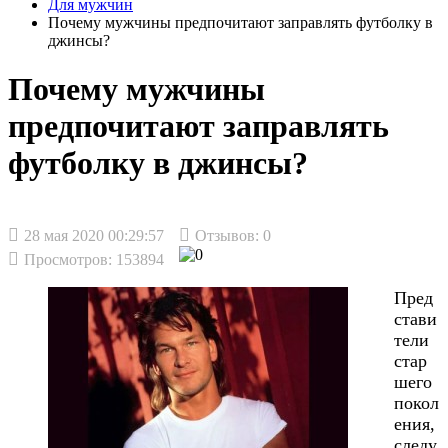
Для мужчин
Почему мужчины предпочитают заправлять футболку в
джинсы?
Почему мужчины
предпочитают заправлять
футболку в джинсы?
28 мая 2020 00:29:57
Отзывов:
0
Просмотров: 153894
Пред
стави
тели
стар
шего
покол
ения,
следу